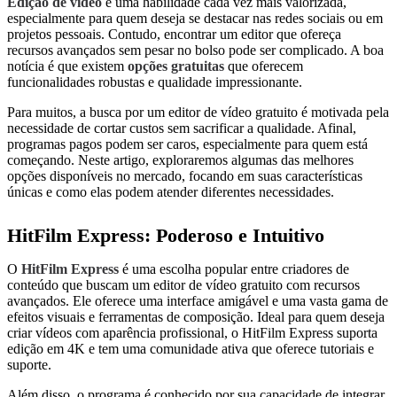
Edição de vídeo
é uma habilidade cada vez mais valorizada,
especialmente para quem deseja se destacar nas redes sociais ou em
projetos pessoais. Contudo, encontrar um editor que ofereça
recursos avançados sem pesar no bolso pode ser complicado. A boa
notícia é que existem
opções gratuitas
que oferecem
funcionalidades robustas e qualidade impressionante.
Para muitos, a busca por um editor de vídeo gratuito é motivada pela
necessidade de cortar custos sem sacrificar a qualidade. Afinal,
programas pagos podem ser caros, especialmente para quem está
começando. Neste artigo, exploraremos algumas das melhores
opções disponíveis no mercado, focando em suas características
únicas e como elas podem atender diferentes necessidades.
HitFilm Express: Poderoso e Intuitivo
O
HitFilm Express
é uma escolha popular entre criadores de
conteúdo que buscam um editor de vídeo gratuito com recursos
avançados. Ele oferece uma interface amigável e uma vasta gama de
efeitos visuais e ferramentas de composição. Ideal para quem deseja
criar vídeos com aparência profissional, o HitFilm Express suporta
edição em 4K e tem uma comunidade ativa que oferece tutoriais e
suporte.
Além disso, o programa é conhecido por sua capacidade de integrar