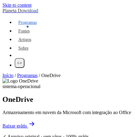
Skip to content
Planeta Download
Programas
Fontes
Artigos
Sobre
Início
/
Programas
/
OneDrive
sistema-operacional
OneDrive
Armazenamento em nuvem da Microsoft com integração ao Office
Baixar grátis
✓ Arquivo original · sem vírus · 100% grátis