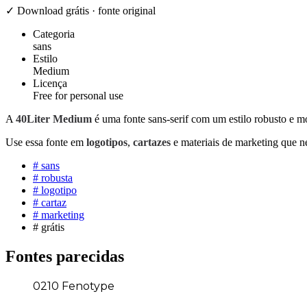
✓ Download grátis · fonte original
Categoria
sans
Estilo
Medium
Licença
Free for personal use
A
40Liter Medium
é uma fonte sans-serif com um estilo robusto e mo
Use essa fonte em
logotipos
,
cartazes
e materiais de marketing que 
#
sans
#
robusta
#
logotipo
#
cartaz
#
marketing
#
grátis
Fontes parecidas
0210 Fenotype