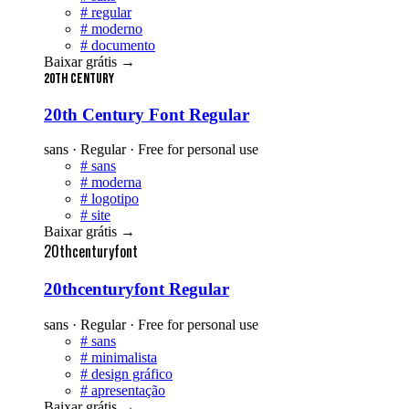
#
regular
#
moderno
#
documento
Baixar grátis
→
20th Century
20th Century Font Regular
sans · Regular · Free for personal use
#
sans
#
moderna
#
logotipo
#
site
Baixar grátis
→
20thcenturyfont
20thcenturyfont Regular
sans · Regular · Free for personal use
#
sans
#
minimalista
#
design gráfico
#
apresentação
Baixar grátis
→