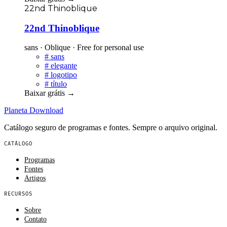
22nd Thinoblique
22nd Thinoblique
sans · Oblique · Free for personal use
#
sans
#
elegante
#
logotipo
#
título
Baixar grátis
→
Planeta
Download
Catálogo seguro de programas e fontes. Sempre o arquivo original.
CATÁLOGO
Programas
Fontes
Artigos
RECURSOS
Sobre
Contato