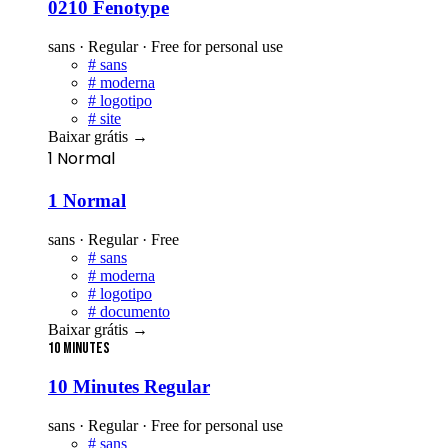
0210 Fenotype
sans · Regular · Free for personal use
#
sans
#
moderna
#
logotipo
#
site
Baixar grátis
→
1 Normal
1 Normal
sans · Regular · Free
#
sans
#
moderna
#
logotipo
#
documento
Baixar grátis
→
10 Minutes
10 Minutes Regular
sans · Regular · Free for personal use
#
sans