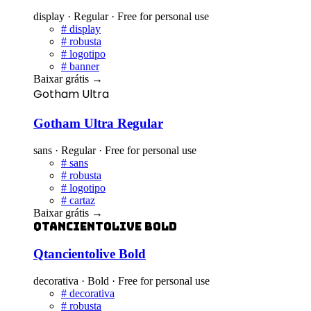
display · Regular · Free for personal use
#
display
#
robusta
#
logotipo
#
banner
Baixar grátis
→
Gotham Ultra
Gotham Ultra Regular
sans · Regular · Free for personal use
#
sans
#
robusta
#
logotipo
#
cartaz
Baixar grátis
→
Qtancientolive Bold
Qtancientolive Bold
decorativa · Bold · Free for personal use
#
decorativa
#
robusta