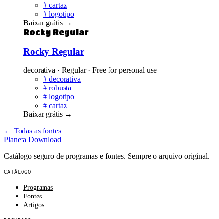
#
cartaz
#
logotipo
Baixar grátis
→
Rocky Regular
Rocky Regular
decorativa · Regular · Free for personal use
#
decorativa
#
robusta
#
logotipo
#
cartaz
Baixar grátis
→
← Todas as fontes
Planeta
Download
Catálogo seguro de programas e fontes. Sempre o arquivo original.
CATÁLOGO
Programas
Fontes
Artigos