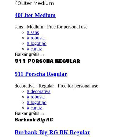
40Liter Medium
40Liter Medium
sans · Medium · Free for personal use
#
sans
#
robusta
#
logotipo
#
cartaz
Baixar grátis
→
911 Porscha Regular
911 Porscha Regular
decorativa · Regular · Free for personal use
#
decorativa
#
robusta
#
logotipo
#
cartaz
Baixar grátis
→
Burbank Big RG
Burbank Big RG BK Regular