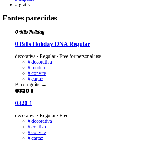
#
grátis
Fontes parecidas
0 Bills Holiday
0 Bills Holiday DNA Regular
decorativa · Regular · Free for personal use
#
decorativa
#
moderna
#
convite
#
cartaz
Baixar grátis
→
0320 1
0320 1
decorativa · Regular · Free
#
decorativa
#
criativa
#
convite
#
cartaz