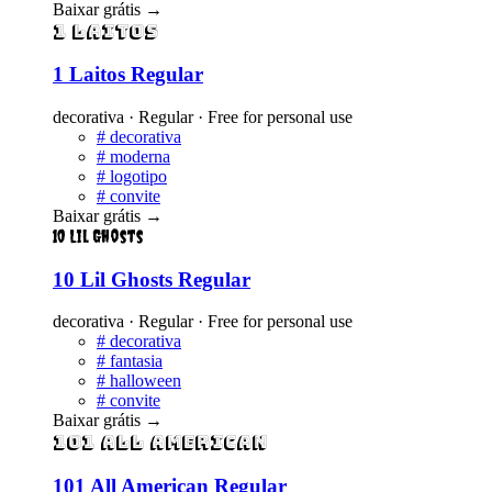
Baixar grátis
→
1 Laitos
1 Laitos Regular
decorativa · Regular · Free for personal use
#
decorativa
#
moderna
#
logotipo
#
convite
Baixar grátis
→
10 Lil Ghosts
10 Lil Ghosts Regular
decorativa · Regular · Free for personal use
#
decorativa
#
fantasia
#
halloween
#
convite
Baixar grátis
→
101 All American
101 All American Regular