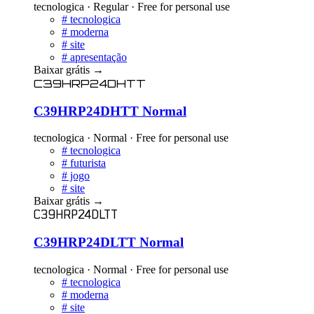
tecnologica · Regular · Free for personal use
#
tecnologica
#
moderna
#
site
#
apresentação
Baixar grátis
→
C39HRP24DHTT
C39HRP24DHTT Normal
tecnologica · Normal · Free for personal use
#
tecnologica
#
futurista
#
jogo
#
site
Baixar grátis
→
C39HRP24DLTT
C39HRP24DLTT Normal
tecnologica · Normal · Free for personal use
#
tecnologica
#
moderna
#
site