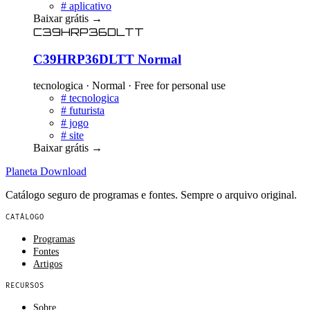
#
aplicativo
Baixar grátis
→
C39HRP36DLTT
C39HRP36DLTT Normal
tecnologica · Normal · Free for personal use
#
tecnologica
#
futurista
#
jogo
#
site
Baixar grátis
→
Planeta
Download
Catálogo seguro de programas e fontes. Sempre o arquivo original.
CATÁLOGO
Programas
Fontes
Artigos
RECURSOS
Sobre