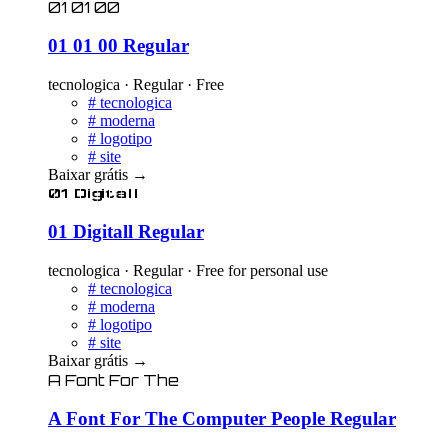
01 01 00
01 01 00 Regular
tecnologica · Regular · Free
#
tecnologica
#
moderna
#
logotipo
#
site
Baixar grátis
→
01 Digitall
01 Digitall Regular
tecnologica · Regular · Free for personal use
#
tecnologica
#
moderna
#
logotipo
#
site
Baixar grátis
→
A Font For The
A Font For The Computer People Regular