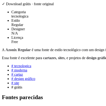
✓ Download grátis · fonte original
Categoria
tecnologica
Estilo
Regular
Designer
N/A
Licença
Free
A
Azonix Regular
é uma fonte de estilo tecnológico com um design f
Essa fonte é excelente para
cartazes
,
sites
, e projetos de
design gráfi
#
tecnologica
#
moderna
#
cartaz
#
design gráfico
#
site
#
grátis
Fontes parecidas