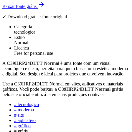
Baixar fonte grátis
✓ Download grátis · fonte original
Categoria
tecnologica
Estilo
Normal
Licença
Free for personal use
A
C39HRP24DLTT Normal
é uma fonte com um visual
tecnológico e clean, perfeita para quem busca uma estética moderna
e digital. Seu design é ideal para projetos que envolvem inovação.
Use a C39HRP24DLTT Normal em
sites
, aplicativos e materiais
gráficos. Você pode
baixar a C39HRP24DLTT Normal grátis
pelo site oficial e utilizá-la em suas produções criativas.
#
tecnologica
#
moderna
#
site
#
aplicativo
#
gráfico
#
grátis