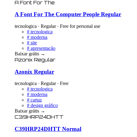
A Font For The
A Font For The Computer People Regular
tecnologica · Regular · Free for personal use
#
tecnologica
#
moderna
#
site
#
apresentação
Baixar grátis
→
Azonix Regular
Azonix Regular
tecnologica · Regular · Free
#
tecnologica
#
moderna
#
cartaz
#
design gráfico
Baixar grátis
→
C39HRP24DHTT
C39HRP24DHTT Normal