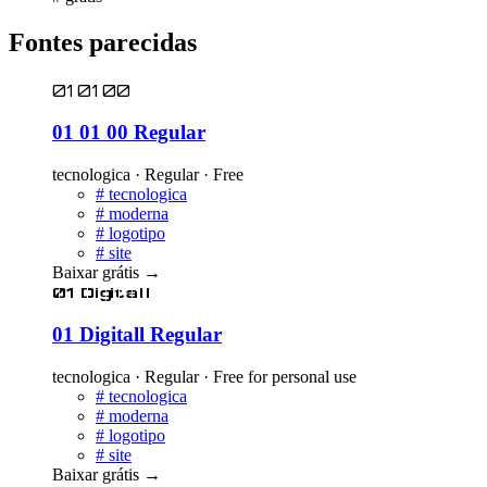
Fontes parecidas
01 01 00
01 01 00 Regular
tecnologica · Regular · Free
#
tecnologica
#
moderna
#
logotipo
#
site
Baixar grátis
→
01 Digitall
01 Digitall Regular
tecnologica · Regular · Free for personal use
#
tecnologica
#
moderna
#
logotipo
#
site
Baixar grátis
→