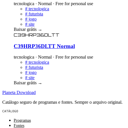
tecnologica · Normal · Free for personal use
#
tecnologica
#
futurista
#
jogo
#
site
Baixar grátis
→
C39HRP36DLTT
C39HRP36DLTT Normal
tecnologica · Normal · Free for personal use
#
tecnologica
#
futurista
#
jogo
#
site
Baixar grátis
→
Planeta
Download
Catálogo seguro de programas e fontes. Sempre o arquivo original.
CATÁLOGO
Programas
Fontes