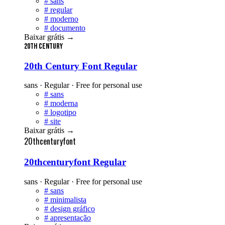
#
sans
#
regular
#
moderno
#
documento
Baixar grátis
→
20th Century
20th Century Font Regular
sans · Regular · Free for personal use
#
sans
#
moderna
#
logotipo
#
site
Baixar grátis
→
20thcenturyfont
20thcenturyfont Regular
sans · Regular · Free for personal use
#
sans
#
minimalista
#
design gráfico
#
apresentação