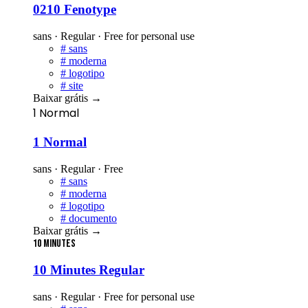
0210 Fenotype
sans · Regular · Free for personal use
#
sans
#
moderna
#
logotipo
#
site
Baixar grátis
→
1 Normal
1 Normal
sans · Regular · Free
#
sans
#
moderna
#
logotipo
#
documento
Baixar grátis
→
10 Minutes
10 Minutes Regular
sans · Regular · Free for personal use