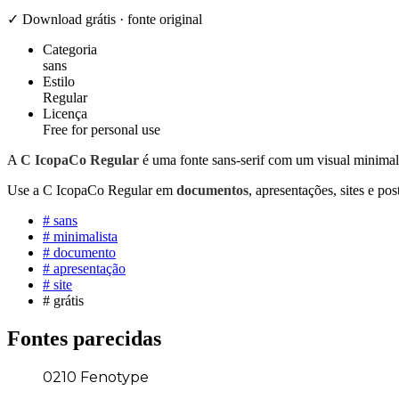
✓ Download grátis · fonte original
Categoria
sans
Estilo
Regular
Licença
Free for personal use
A
C IcopaCo Regular
é uma fonte sans-serif com um visual minimalis
Use a C IcopaCo Regular em
documentos
, apresentações, sites e po
#
sans
#
minimalista
#
documento
#
apresentação
#
site
#
grátis
Fontes parecidas
0210 Fenotype