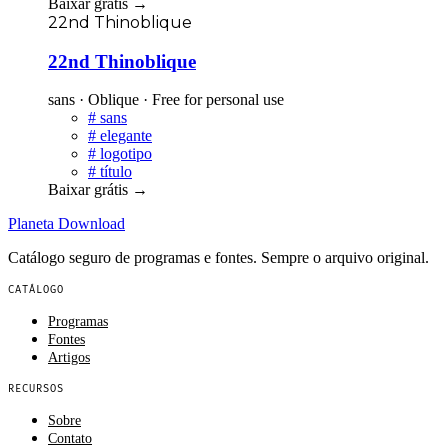
Baixar grátis
→
22nd Thinoblique
22nd Thinoblique
sans · Oblique · Free for personal use
#
sans
#
elegante
#
logotipo
#
título
Baixar grátis
→
Planeta
Download
Catálogo seguro de programas e fontes. Sempre o arquivo original.
CATÁLOGO
Programas
Fontes
Artigos
RECURSOS
Sobre
Contato