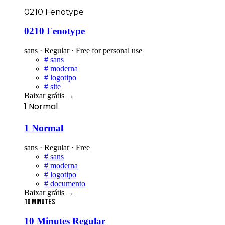
0210 Fenotype
0210 Fenotype
sans · Regular · Free for personal use
#
sans
#
moderna
#
logotipo
#
site
Baixar grátis
→
1 Normal
1 Normal
sans · Regular · Free
#
sans
#
moderna
#
logotipo
#
documento
Baixar grátis
→
10 Minutes
10 Minutes Regular