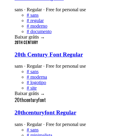
sans · Regular · Free for personal use
#
sans
#
regular
#
moderno
#
documento
Baixar grátis
→
20th Century
20th Century Font Regular
sans · Regular · Free for personal use
#
sans
#
moderna
#
logotipo
#
site
Baixar grátis
→
20thcenturyfont
20thcenturyfont Regular
sans · Regular · Free for personal use
#
sans
#
minimalista