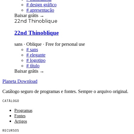
#
design gráfico
#
apresentação
Baixar grátis
→
22nd Thinoblique
22nd Thinoblique
sans · Oblique · Free for personal use
#
sans
#
elegante
#
logotipo
#
título
Baixar grátis
→
Planeta
Download
Catálogo seguro de programas e fontes. Sempre o arquivo original.
CATÁLOGO
Programas
Fontes
Artigos
RECURSOS