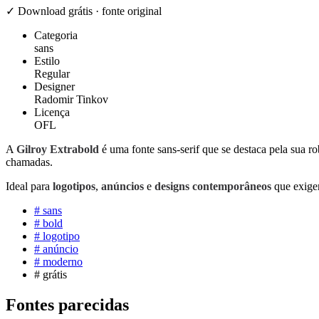
✓ Download grátis · fonte original
Categoria
sans
Estilo
Regular
Designer
Radomir Tinkov
Licença
OFL
A
Gilroy Extrabold
é uma fonte sans-serif que se destaca pela sua ro
chamadas.
Ideal para
logotipos
,
anúncios
e
designs contemporâneos
que exige
#
sans
#
bold
#
logotipo
#
anúncio
#
moderno
#
grátis
Fontes parecidas