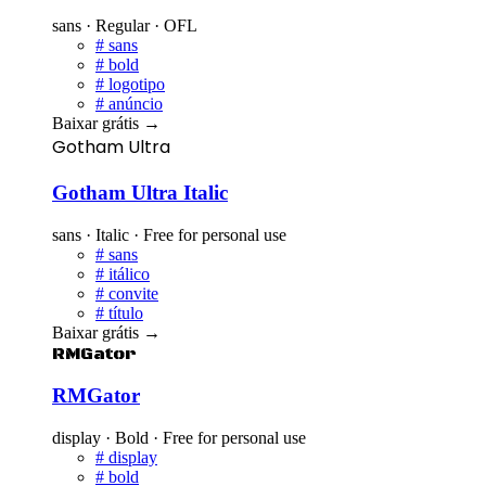
sans · Regular · OFL
#
sans
#
bold
#
logotipo
#
anúncio
Baixar grátis
→
Gotham Ultra
Gotham Ultra Italic
sans · Italic · Free for personal use
#
sans
#
itálico
#
convite
#
título
Baixar grátis
→
RMGator
RMGator
display · Bold · Free for personal use
#
display
#
bold