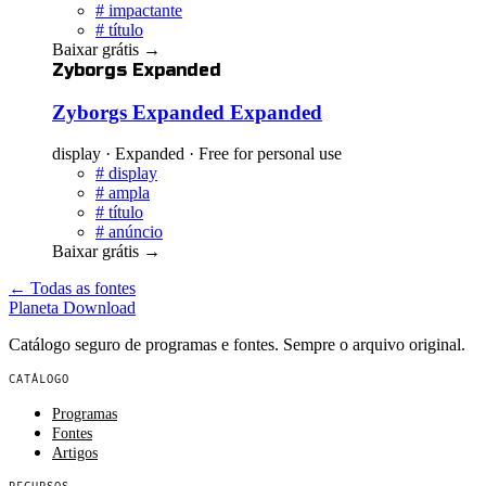
#
impactante
#
título
Baixar grátis
→
Zyborgs Expanded
Zyborgs Expanded Expanded
display · Expanded · Free for personal use
#
display
#
ampla
#
título
#
anúncio
Baixar grátis
→
← Todas as fontes
Planeta
Download
Catálogo seguro de programas e fontes. Sempre o arquivo original.
CATÁLOGO
Programas
Fontes
Artigos