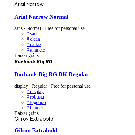
Arial Narrow
Arial Narrow Normal
sans · Normal · Free for personal use
#
sans
#
clean
#
cartaz
#
anúncio
Baixar grátis
→
Burbank Big RG
Burbank Big RG BK Regular
display · Regular · Free for personal use
#
display
#
robusta
#
logotipo
#
banner
Baixar grátis
→
Gilroy Extrabold
Gilroy Extrabold