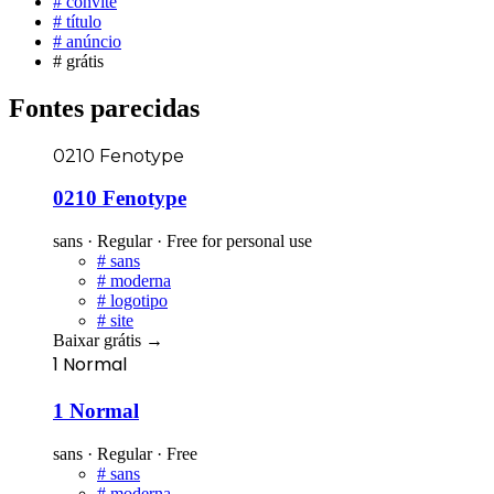
#
convite
#
título
#
anúncio
#
grátis
Fontes parecidas
0210 Fenotype
0210 Fenotype
sans · Regular · Free for personal use
#
sans
#
moderna
#
logotipo
#
site
Baixar grátis
→
1 Normal
1 Normal
sans · Regular · Free
#
sans
#
moderna