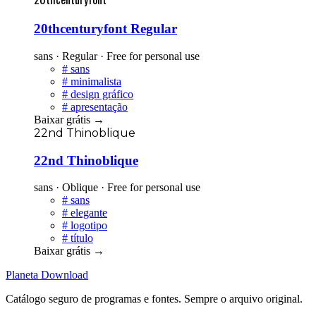
20thcenturyfont Regular
sans · Regular · Free for personal use
#
sans
#
minimalista
#
design gráfico
#
apresentação
Baixar grátis
→
22nd Thinoblique
22nd Thinoblique
sans · Oblique · Free for personal use
#
sans
#
elegante
#
logotipo
#
título
Baixar grátis
→
Planeta
Download
Catálogo seguro de programas e fontes. Sempre o arquivo original.