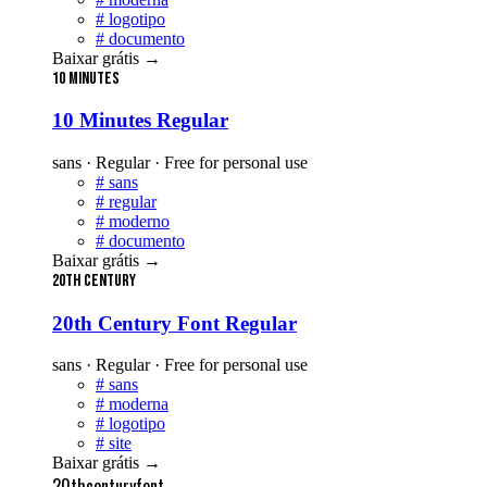
#
logotipo
#
documento
Baixar grátis
→
10 Minutes
10 Minutes Regular
sans · Regular · Free for personal use
#
sans
#
regular
#
moderno
#
documento
Baixar grátis
→
20th Century
20th Century Font Regular
sans · Regular · Free for personal use
#
sans
#
moderna
#
logotipo
#
site
Baixar grátis
→
20thcenturyfont