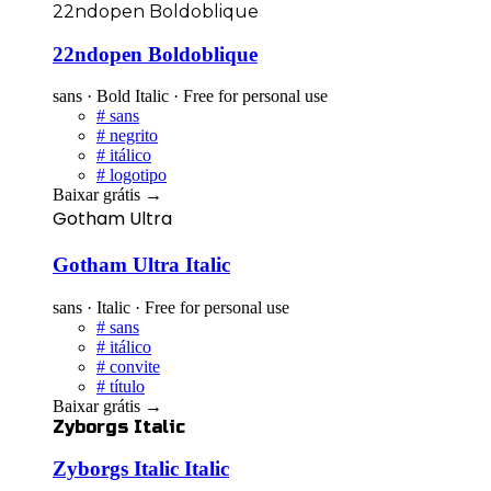
22ndopen Boldoblique
22ndopen Boldoblique
sans · Bold Italic · Free for personal use
#
sans
#
negrito
#
itálico
#
logotipo
Baixar grátis
→
Gotham Ultra
Gotham Ultra Italic
sans · Italic · Free for personal use
#
sans
#
itálico
#
convite
#
título
Baixar grátis
→
Zyborgs Italic
Zyborgs Italic Italic