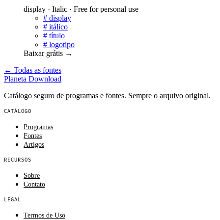
display · Italic · Free for personal use
#
display
#
itálico
#
título
#
logotipo
Baixar grátis
→
← Todas as fontes
Planeta
Download
Catálogo seguro de programas e fontes. Sempre o arquivo original.
CATÁLOGO
Programas
Fontes
Artigos
RECURSOS
Sobre
Contato
LEGAL
Termos de Uso