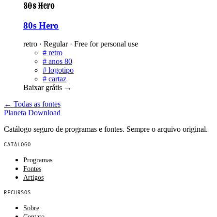
80s Hero
80s Hero
retro · Regular · Free for personal use
#
retro
#
anos 80
#
logotipo
#
cartaz
Baixar grátis
→
← Todas as fontes
Planeta
Download
Catálogo seguro de programas e fontes. Sempre o arquivo original.
CATÁLOGO
Programas
Fontes
Artigos
RECURSOS
Sobre
Contato