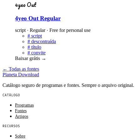
4yeo Out
4yeo Out Regular
script · Regular · Free for personal use
#
script
#
descontraída
#
título
#
convite
Baixar grátis
→
← Todas as fontes
Planeta
Download
Catálogo seguro de programas e fontes. Sempre o arquivo original.
CATÁLOGO
Programas
Fontes
Artigos
RECURSOS
Sobre