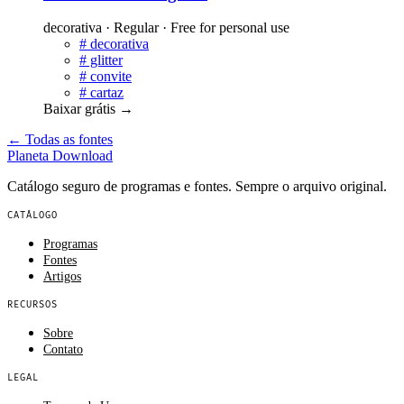
decorativa · Regular · Free for personal use
#
decorativa
#
glitter
#
convite
#
cartaz
Baixar grátis
→
← Todas as fontes
Planeta
Download
Catálogo seguro de programas e fontes. Sempre o arquivo original.
CATÁLOGO
Programas
Fontes
Artigos
RECURSOS
Sobre
Contato
LEGAL