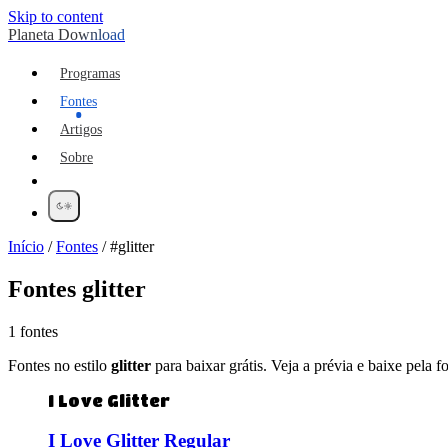
Skip to content
Planeta Download
Programas
Fontes
Artigos
Sobre
Início
/
Fontes
/
#glitter
Fontes
glitter
1 fontes
Fontes no estilo
glitter
para baixar grátis. Veja a prévia e baixe pela fo
I Love Glitter
I Love Glitter Regular