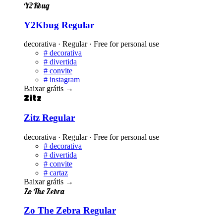
Y2Kbug
Y2Kbug Regular
decorativa · Regular · Free for personal use
#
decorativa
#
divertida
#
convite
#
instagram
Baixar grátis
→
Zitz
Zitz Regular
decorativa · Regular · Free for personal use
#
decorativa
#
divertida
#
convite
#
cartaz
Baixar grátis
→
Zo The Zebra
Zo The Zebra Regular