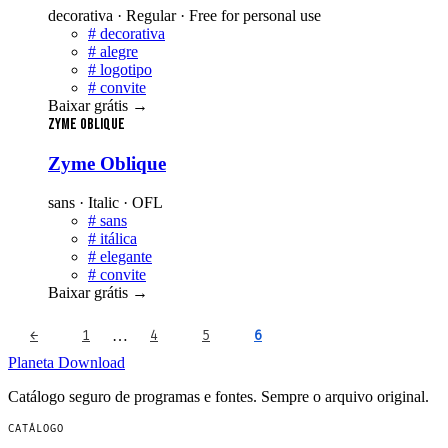
decorativa · Regular · Free for personal use
#
decorativa
#
alegre
#
logotipo
#
convite
Baixar grátis
→
Zyme Oblique
Zyme Oblique
sans · Italic · OFL
#
sans
#
itálica
#
elegante
#
convite
Baixar grátis
→
…
←
1
4
5
6
Planeta
Download
Catálogo seguro de programas e fontes. Sempre o arquivo original.
CATÁLOGO