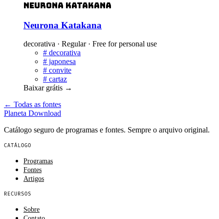
Neurona Katakana
Neurona Katakana
decorativa · Regular · Free for personal use
#
decorativa
#
japonesa
#
convite
#
cartaz
Baixar grátis
→
← Todas as fontes
Planeta
Download
Catálogo seguro de programas e fontes. Sempre o arquivo original.
CATÁLOGO
Programas
Fontes
Artigos
RECURSOS
Sobre
Contato