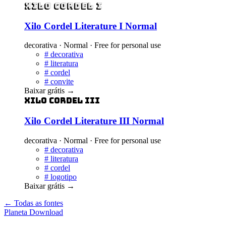
Xilo Cordel I
Xilo Cordel Literature I Normal
decorativa · Normal · Free for personal use
#
decorativa
#
literatura
#
cordel
#
convite
Baixar grátis
→
Xilo Cordel III
Xilo Cordel Literature III Normal
decorativa · Normal · Free for personal use
#
decorativa
#
literatura
#
cordel
#
logotipo
Baixar grátis
→
← Todas as fontes
Planeta
Download