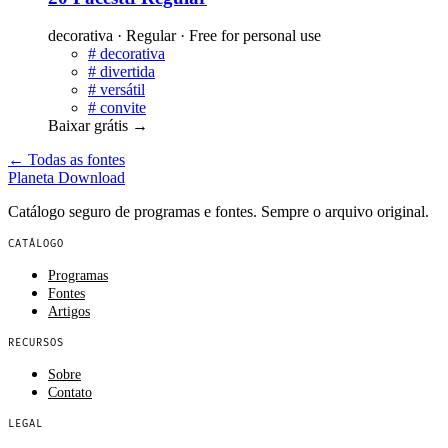
decorativa · Regular · Free for personal use
#
decorativa
#
divertida
#
versátil
#
convite
Baixar grátis
→
← Todas as fontes
Planeta
Download
Catálogo seguro de programas e fontes. Sempre o arquivo original.
CATÁLOGO
Programas
Fontes
Artigos
RECURSOS
Sobre
Contato
LEGAL