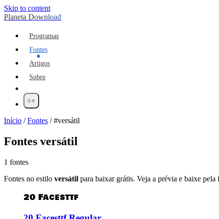
Skip to content
Planeta Download
Programas
Fontes
Artigos
Sobre
Início
/
Fontes
/
#versátil
Fontes
versátil
1 fontes
Fontes no estilo
versátil
para baixar grátis. Veja a prévia e baixe pela f
20 Facesttf
20 Facesttf Regular