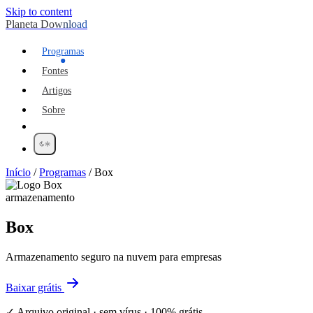
Skip to content
Planeta Download
Programas
Fontes
Artigos
Sobre
Início
/
Programas
/
Box
armazenamento
Box
Armazenamento seguro na nuvem para empresas
Baixar grátis
✓ Arquivo original · sem vírus · 100% grátis