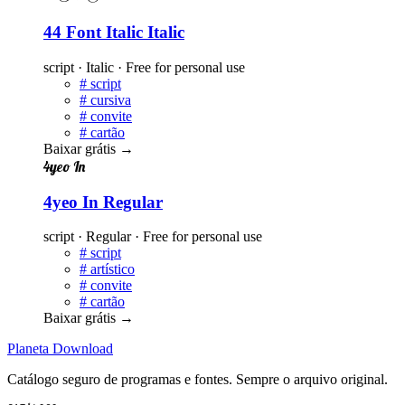
44 Font Italic Italic
script · Italic · Free for personal use
#
script
#
cursiva
#
convite
#
cartão
Baixar grátis
→
4yeo In
4yeo In Regular
script · Regular · Free for personal use
#
script
#
artístico
#
convite
#
cartão
Baixar grátis
→
Planeta
Download
Catálogo seguro de programas e fontes. Sempre o arquivo original.