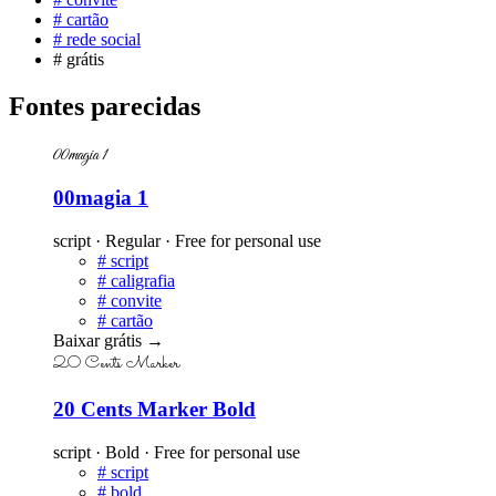
#
cartão
#
rede social
#
grátis
Fontes parecidas
00magia 1
00magia 1
script · Regular · Free for personal use
#
script
#
caligrafia
#
convite
#
cartão
Baixar grátis
→
20 Cents Marker
20 Cents Marker Bold
script · Bold · Free for personal use
#
script
#
bold