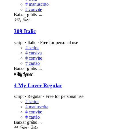
#
manuscrito
#
convite
Baixar grátis
→
309 Italic
309 Italic
script · Italic · Free for personal use
#
script
#
cursiva
#
convite
#
cartão
Baixar grátis
→
4 My Lover
4 My Lover Regular
script · Regular · Free for personal use
#
script
#
manuscrita
#
convite
#
cartão
Baixar grátis
→
44 Font Italic