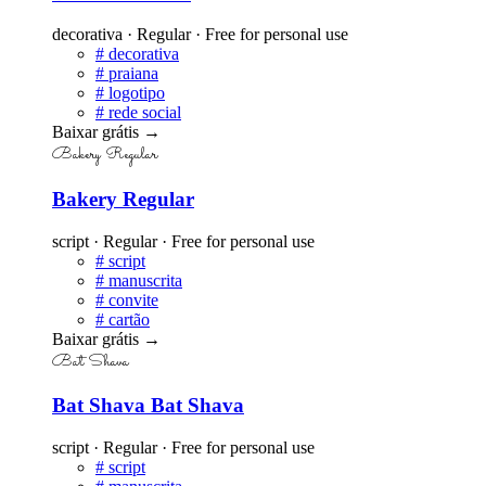
decorativa · Regular · Free for personal use
#
decorativa
#
praiana
#
logotipo
#
rede social
Baixar grátis
→
Bakery Regular
Bakery Regular
script · Regular · Free for personal use
#
script
#
manuscrita
#
convite
#
cartão
Baixar grátis
→
Bat Shava
Bat Shava Bat Shava
script · Regular · Free for personal use
#
script