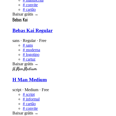
#
manuscrita
#
convite
#
cartão
Baixar grátis
→
Bebas Kai
Bebas Kai Regular
sans · Regular · Free
#
sans
#
moderna
#
logotipo
#
cartaz
Baixar grátis
→
H Man Medium
H Man Medium
script · Medium · Free
#
script
#
informal
#
cartão
#
convite
Baixar grátis
→