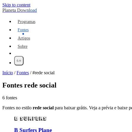
Skip to content
Planeta Download
Programas
Fontes
Artigos
Sobre
Início
/
Fontes
/
#rede social
Fontes
rede social
6 fontes
Fontes no estilo
rede social
para baixar grátis. Veja a prévia e baixe pe
B Surfers
B Surfers Plane