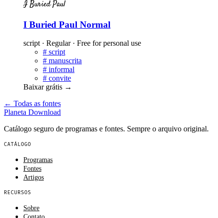
I Buried Paul
I Buried Paul Normal
script · Regular · Free for personal use
#
script
#
manuscrita
#
informal
#
convite
Baixar grátis
→
← Todas as fontes
Planeta
Download
Catálogo seguro de programas e fontes. Sempre o arquivo original.
CATÁLOGO
Programas
Fontes
Artigos
RECURSOS
Sobre
Contato