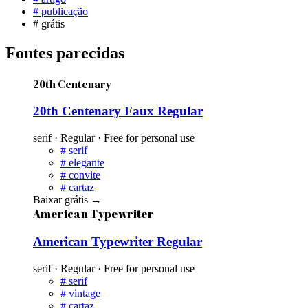
#
publicação
#
grátis
Fontes parecidas
20th Centenary
20th Centenary Faux Regular
serif · Regular · Free for personal use
#
serif
#
elegante
#
convite
#
cartaz
Baixar grátis
→
American Typewriter
American Typewriter Regular
serif · Regular · Free for personal use
#
serif
#
vintage
#
cartaz