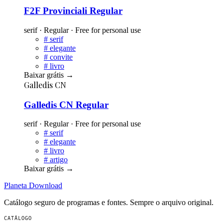
F2F Provinciali Regular
serif · Regular · Free for personal use
#
serif
#
elegante
#
convite
#
livro
Baixar grátis
→
Galledis CN
Galledis CN Regular
serif · Regular · Free for personal use
#
serif
#
elegante
#
livro
#
artigo
Baixar grátis
→
Planeta
Download
Catálogo seguro de programas e fontes. Sempre o arquivo original.
CATÁLOGO