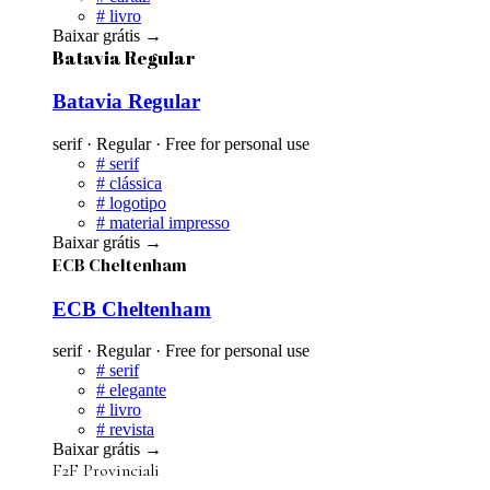
#
livro
Baixar grátis
→
Batavia Regular
Batavia Regular
serif · Regular · Free for personal use
#
serif
#
clássica
#
logotipo
#
material impresso
Baixar grátis
→
ECB Cheltenham
ECB Cheltenham
serif · Regular · Free for personal use
#
serif
#
elegante
#
livro
#
revista
Baixar grátis
→
F2F Provinciali