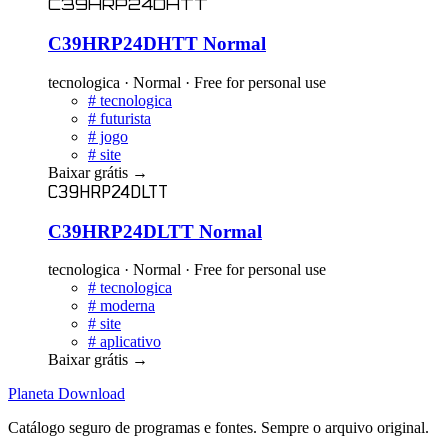
C39HRP24DHTT
C39HRP24DHTT Normal
tecnologica · Normal · Free for personal use
#
tecnologica
#
futurista
#
jogo
#
site
Baixar grátis
→
C39HRP24DLTT
C39HRP24DLTT Normal
tecnologica · Normal · Free for personal use
#
tecnologica
#
moderna
#
site
#
aplicativo
Baixar grátis
→
Planeta
Download
Catálogo seguro de programas e fontes. Sempre o arquivo original.