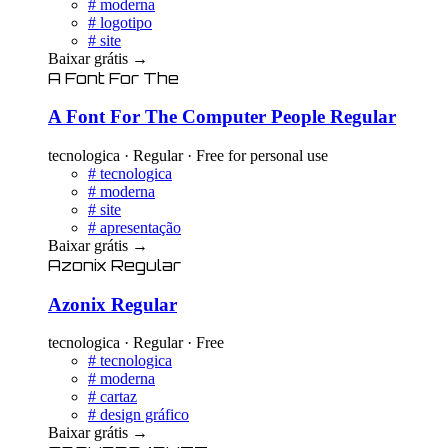
#
moderna
#
logotipo
#
site
Baixar grátis
→
A Font For The
A Font For The Computer People Regular
tecnologica · Regular · Free for personal use
#
tecnologica
#
moderna
#
site
#
apresentação
Baixar grátis
→
Azonix Regular
Azonix Regular
tecnologica · Regular · Free
#
tecnologica
#
moderna
#
cartaz
#
design gráfico
Baixar grátis
→