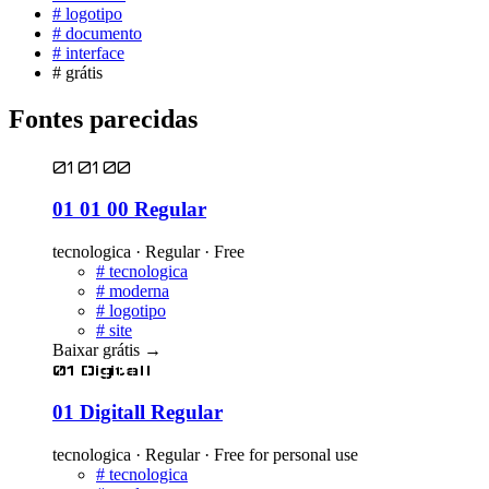
#
logotipo
#
documento
#
interface
#
grátis
Fontes parecidas
01 01 00
01 01 00 Regular
tecnologica · Regular · Free
#
tecnologica
#
moderna
#
logotipo
#
site
Baixar grátis
→
01 Digitall
01 Digitall Regular
tecnologica · Regular · Free for personal use
#
tecnologica