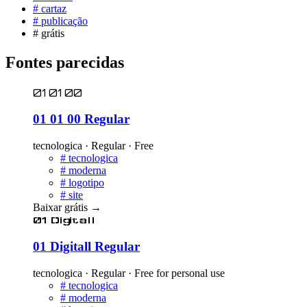
#
cartaz
#
publicação
#
grátis
Fontes parecidas
01 01 00
01 01 00 Regular
tecnologica · Regular · Free
#
tecnologica
#
moderna
#
logotipo
#
site
Baixar grátis
→
01 Digitall
01 Digitall Regular
tecnologica · Regular · Free for personal use
#
tecnologica
#
moderna