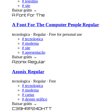
#
logotipo
#
site
Baixar grátis
→
A Font For The
A Font For The Computer People Regular
tecnologica · Regular · Free for personal use
#
tecnologica
#
moderna
#
site
#
apresentação
Baixar grátis
→
Azonix Regular
Azonix Regular
tecnologica · Regular · Free
#
tecnologica
#
moderna
#
cartaz
#
design gráfico
Baixar grátis
→
C39HRP24DHTT