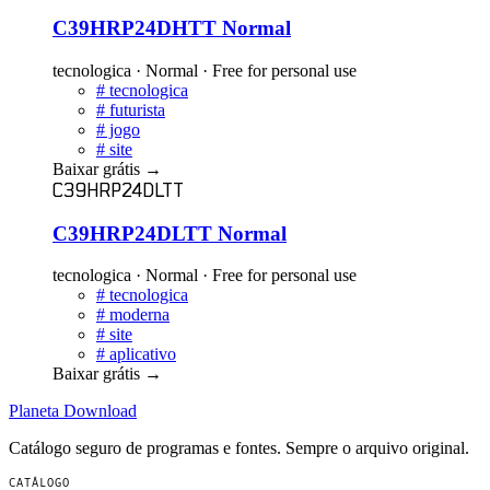
C39HRP24DHTT Normal
tecnologica · Normal · Free for personal use
#
tecnologica
#
futurista
#
jogo
#
site
Baixar grátis
→
C39HRP24DLTT
C39HRP24DLTT Normal
tecnologica · Normal · Free for personal use
#
tecnologica
#
moderna
#
site
#
aplicativo
Baixar grátis
→
Planeta
Download
Catálogo seguro de programas e fontes. Sempre o arquivo original.
CATÁLOGO