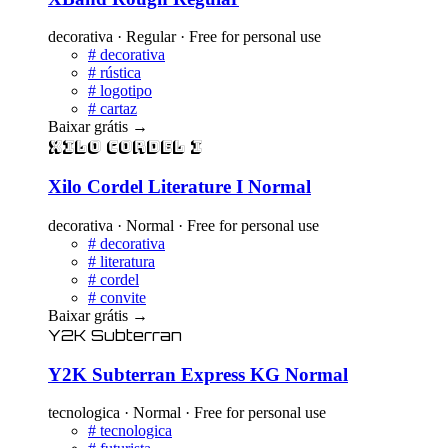
decorativa · Regular · Free for personal use
#
decorativa
#
rústica
#
logotipo
#
cartaz
Baixar grátis
→
Xilo Cordel I
Xilo Cordel Literature I Normal
decorativa · Normal · Free for personal use
#
decorativa
#
literatura
#
cordel
#
convite
Baixar grátis
→
Y2K Subterran
Y2K Subterran Express KG Normal
tecnologica · Normal · Free for personal use
#
tecnologica