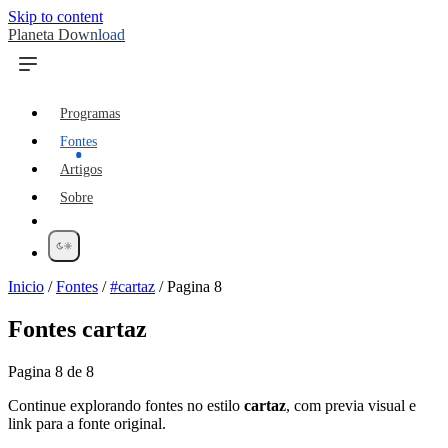
Skip to content
Planeta Download
Programas
Fontes
Artigos
Sobre
Inicio
/
Fontes
/
#cartaz
/
Pagina 8
Fontes
cartaz
Pagina 8 de 8
Continue explorando fontes no estilo
cartaz
, com previa visual e
link para a fonte original.