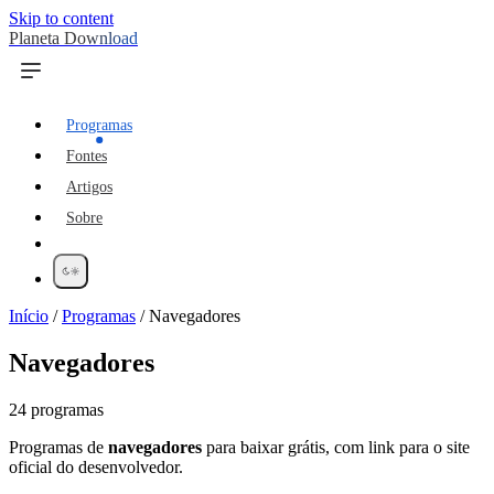
Skip to content
Planeta Download
Programas
Fontes
Artigos
Sobre
Início
/
Programas
/
Navegadores
Navegadores
24 programas
Programas de
navegadores
para baixar grátis, com link para o site
oficial do desenvolvedor.