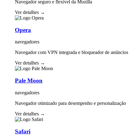
Navegador seguro e flexível da Mozilla
Ver detalhes
→
Opera
navegadores
Navegador com VPN integrada e bloqueador de anúncios
Ver detalhes
→
Pale Moon
navegadores
Navegador otimizado para desempenho e personalização
Ver detalhes
→
Safari