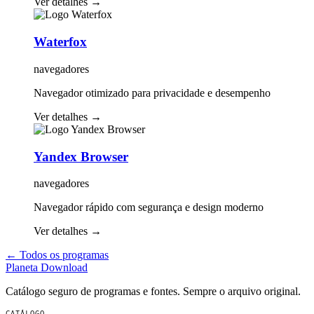
Ver detalhes
→
Waterfox
navegadores
Navegador otimizado para privacidade e desempenho
Ver detalhes
→
Yandex Browser
navegadores
Navegador rápido com segurança e design moderno
Ver detalhes
→
← Todos os programas
Planeta
Download
Catálogo seguro de programas e fontes. Sempre o arquivo original.
CATÁLOGO