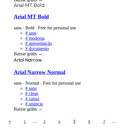
Arial MT Bold
Arial MT Bold
sans · Bold · Free for personal use
#
sans
#
moderna
#
apresentação
#
documento
Baixar grátis
→
Arial Narrow
Arial Narrow Normal
sans · Normal · Free for personal use
#
sans
#
clean
#
cartaz
#
anúncio
Baixar grátis
→
…
…
←
1
3
4
5
6
7