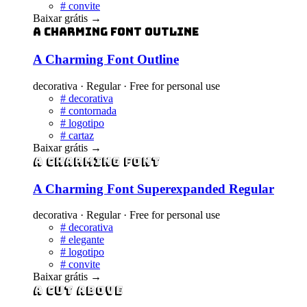
#
convite
Baixar grátis
→
A Charming Font Outline
A Charming Font Outline
decorativa · Regular · Free for personal use
#
decorativa
#
contornada
#
logotipo
#
cartaz
Baixar grátis
→
A Charming Font
A Charming Font Superexpanded Regular
decorativa · Regular · Free for personal use
#
decorativa
#
elegante
#
logotipo
#
convite
Baixar grátis
→
A Cut Above