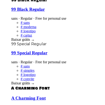
99 Black Regular
99 Black Regular
sans · Regular · Free for personal use
#
sans
#
moderna
#
logotipo
#
cartaz
Baixar grátis
→
99 Special Regular
99 Special Regular
sans · Regular · Free for personal use
#
sans
#
simples
#
logotipo
#
convite
Baixar grátis
→
A Charming Font
A Charming Font