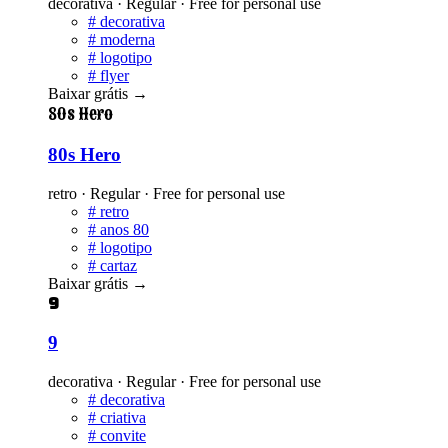
decorativa · Regular · Free for personal use
#
decorativa
#
moderna
#
logotipo
#
flyer
Baixar grátis
→
80s Hero
80s Hero
retro · Regular · Free for personal use
#
retro
#
anos 80
#
logotipo
#
cartaz
Baixar grátis
→
9
9
decorativa · Regular · Free for personal use
#
decorativa
#
criativa
#
convite