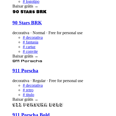
#
logotipo
Baixar grátis
→
90 Stars BRK
90 Stars BRK
decorativa · Normal · Free for personal use
#
decorativa
#
fantasia
#
cartaz
#
convite
Baixar grátis
→
911 Porscha
911 Porscha
decorativa · Regular · Free for personal use
#
decorativa
#
retro
#
titulo
Baixar grátis
→
911 Porscha Bold
911 Porscha Bold