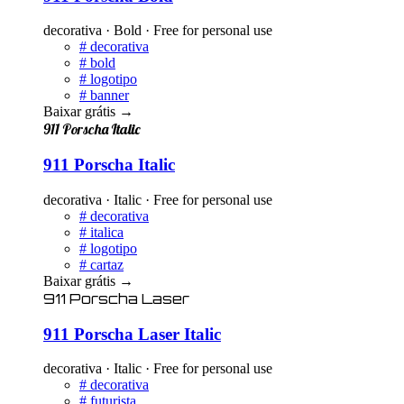
decorativa · Bold · Free for personal use
#
decorativa
#
bold
#
logotipo
#
banner
Baixar grátis
→
911 Porscha Italic
911 Porscha Italic
decorativa · Italic · Free for personal use
#
decorativa
#
italica
#
logotipo
#
cartaz
Baixar grátis
→
911 Porscha Laser
911 Porscha Laser Italic
decorativa · Italic · Free for personal use
#
decorativa
#
futurista