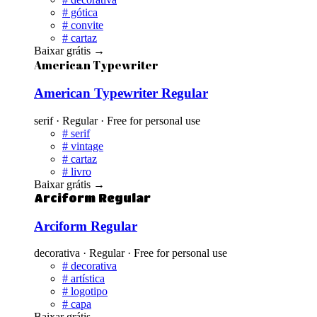
#
gótica
#
convite
#
cartaz
Baixar grátis
→
American Typewriter
American Typewriter Regular
serif · Regular · Free for personal use
#
serif
#
vintage
#
cartaz
#
livro
Baixar grátis
→
Arciform Regular
Arciform Regular
decorativa · Regular · Free for personal use
#
decorativa
#
artística
#
logotipo
#
capa
Baixar grátis
→