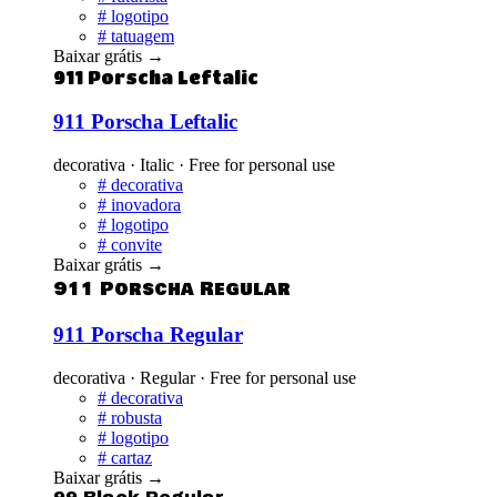
#
logotipo
#
tatuagem
Baixar grátis
→
911 Porscha Leftalic
911 Porscha Leftalic
decorativa · Italic · Free for personal use
#
decorativa
#
inovadora
#
logotipo
#
convite
Baixar grátis
→
911 Porscha Regular
911 Porscha Regular
decorativa · Regular · Free for personal use
#
decorativa
#
robusta
#
logotipo
#
cartaz
Baixar grátis
→