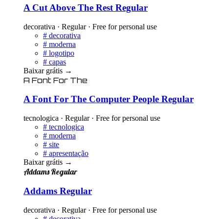
A Cut Above The Rest Regular
decorativa · Regular · Free for personal use
#
decorativa
#
moderna
#
logotipo
#
capas
Baixar grátis
→
A Font For The
A Font For The Computer People Regular
tecnologica · Regular · Free for personal use
#
tecnologica
#
moderna
#
site
#
apresentação
Baixar grátis
→
Addams Regular
Addams Regular
decorativa · Regular · Free for personal use
#
decorativa