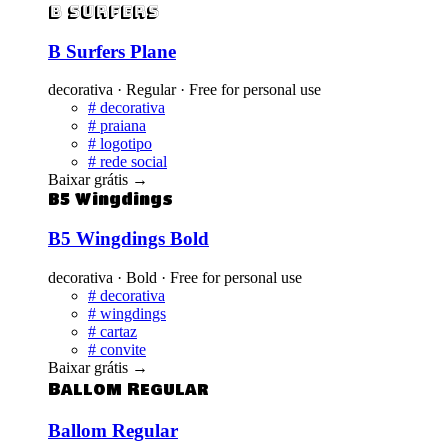
B Surfers
B Surfers Plane
decorativa · Regular · Free for personal use
#
decorativa
#
praiana
#
logotipo
#
rede social
Baixar grátis
→
B5 Wingdings
B5 Wingdings Bold
decorativa · Bold · Free for personal use
#
decorativa
#
wingdings
#
cartaz
#
convite
Baixar grátis
→
Ballom Regular
Ballom Regular