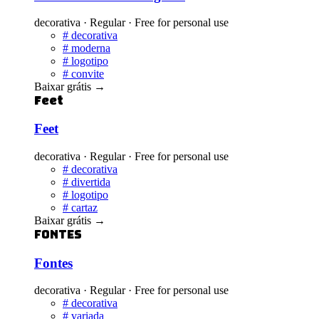
decorativa · Regular · Free for personal use
#
decorativa
#
moderna
#
logotipo
#
convite
Baixar grátis
→
Feet
Feet
decorativa · Regular · Free for personal use
#
decorativa
#
divertida
#
logotipo
#
cartaz
Baixar grátis
→
Fontes
Fontes
decorativa · Regular · Free for personal use
#
decorativa
#
variada