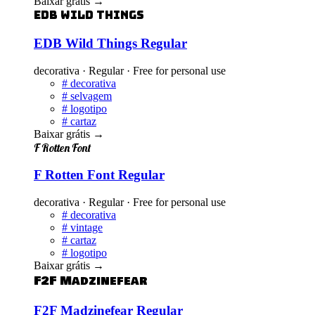
Baixar grátis
→
EDB Wild Things
EDB Wild Things Regular
decorativa · Regular · Free for personal use
#
decorativa
#
selvagem
#
logotipo
#
cartaz
Baixar grátis
→
F Rotten Font
F Rotten Font Regular
decorativa · Regular · Free for personal use
#
decorativa
#
vintage
#
cartaz
#
logotipo
Baixar grátis
→
F2F Madzinefear
F2F Madzinefear Regular