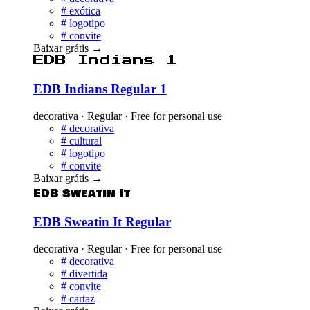
#
exótica
#
logotipo
#
convite
Baixar grátis
→
EDB Indians 1
EDB Indians Regular 1
decorativa · Regular · Free for personal use
#
decorativa
#
cultural
#
logotipo
#
convite
Baixar grátis
→
EDB Sweatin It
EDB Sweatin It Regular
decorativa · Regular · Free for personal use
#
decorativa
#
divertida
#
convite
#
cartaz