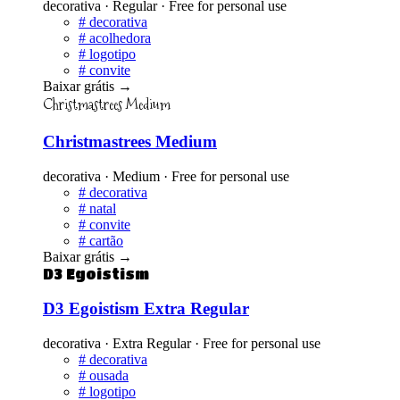
decorativa · Regular · Free for personal use
#
decorativa
#
acolhedora
#
logotipo
#
convite
Baixar grátis
→
Christmastrees Medium
Christmastrees Medium
decorativa · Medium · Free for personal use
#
decorativa
#
natal
#
convite
#
cartão
Baixar grátis
→
D3 Egoistism
D3 Egoistism Extra Regular
decorativa · Extra Regular · Free for personal use
#
decorativa
#
ousada
#
logotipo