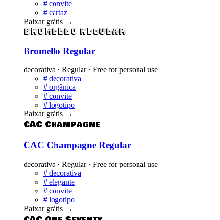
#
convite
#
cartaz
Baixar grátis
→
Bromello Regular
Bromello Regular
decorativa · Regular · Free for personal use
#
decorativa
#
orgânica
#
convite
#
logotipo
Baixar grátis
→
CAC Champagne
CAC Champagne Regular
decorativa · Regular · Free for personal use
#
decorativa
#
elegante
#
convite
#
logotipo
Baixar grátis
→
CAC One Seventy